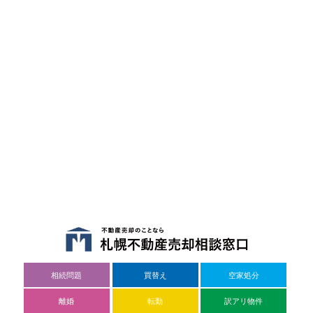
相続問題
買替え
空家処分
離婚
転勤
訳アリ物件