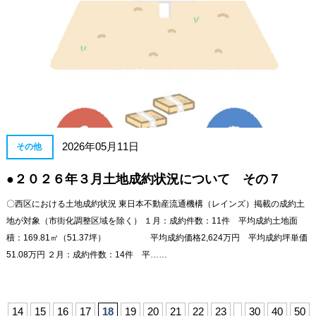
2026年05月11日
その他
●２０２６年３月土地成約状況について その７
〇西区における土地成約状況 東日本不動産流通機構（レインズ）掲載の成約土
地が対象（市街化調整区域を除く） １月：成約件数：11件 平均成約土地面
積：169.81㎡（51.37坪） 平均成約価格2,624万円 平均成約坪単価
51.08万円 ２月：成約件数：14件 平……
14
15
16
17
18
19
20
21
22
23
30
40
50