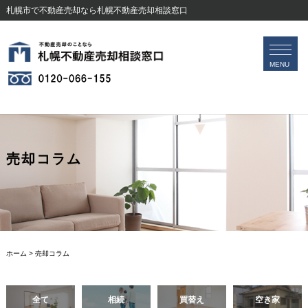
札幌市で不動産売却なら札幌不動産売却相談窓口
会社案内
無料査定フォーム
MENU
売却コラム
ホーム
>
売却コラム
全て
相続
買替え
空き家