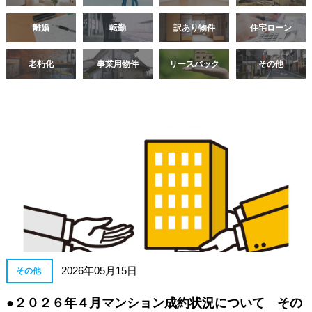
離婚
転勤
訳あり物件
住宅ローン
老朽化
事業用物件
リースバック
その他
2026年05月15日
その他
●２０２６年４月マンション成約状況について その