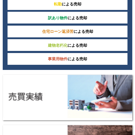
転勤
による売却
訳あり物件
による売却
住宅ローン返済苦
による売却
建物老朽化
による売却
事業用物件
による売却