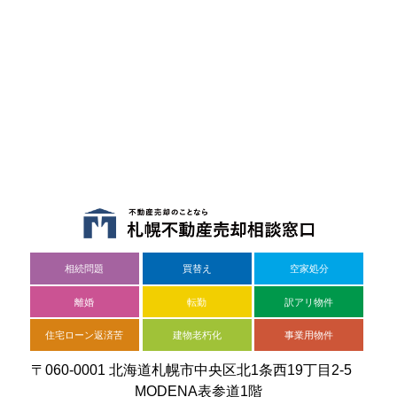
相続問題
買替え
空家処分
離婚
転勤
訳アリ物件
住宅ローン返済苦
建物老朽化
事業用物件
〒060-0001 北海道札幌市中央区北1条西19丁目2-5
MODENA表参道1階