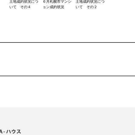
土地成約状況につ
６月札幌市マンシ
土地成約状況につ
いて その４
ョン成約状況
いて その２