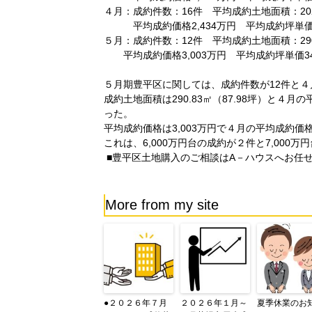
４月：成約件数：16件 平均成約土地面積：202
平均成約価格2,434万円 平均成約坪単価3
５月：成約件数：12件 平均成約土地面積：290
平均成約価格3,003万円 平均成約坪単価34
５月期豊平区に関しては、成約件数が12件と４
成約土地面積は
290.83㎡（87.98坪）
と４月の平
った。
平均成約価格は
3,003万円
で４月の平均成約価格
これは、6,000万円台の成約が２件と7,00
■
豊平区土地購入のご相談はA－ハウスへお任
More from my site
●２０２６年７月
２０２６年１月～
夏季休業のお