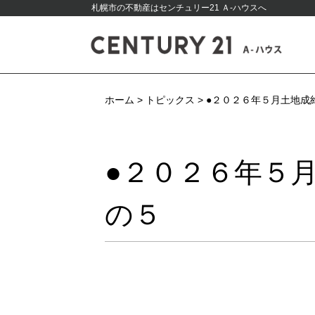
札幌市の不動産はセンチュリー21 Ａ-ハウスへ
ホーム
>
トピックス
>
●２０２６年５月土地成
●２０２６年５
の５