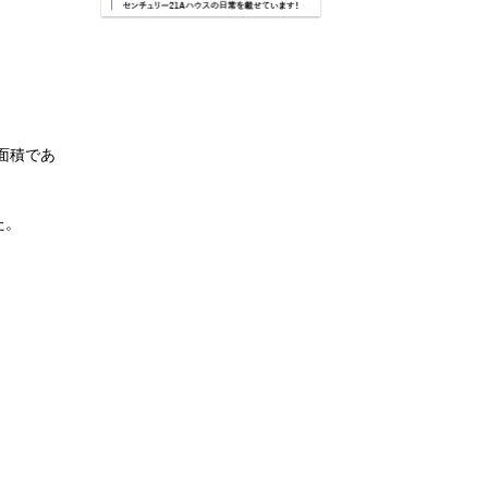
る面積であ
た。