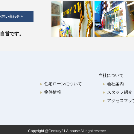
お問い合わせ >
・自営です。
当社について
住宅ローンについて
会社案内
▶︎
▶︎
物件情報
スタッフ紹介
▶︎
▶︎
アクセスマッ
▶︎
Copyright @Century21 A-house All right reserve