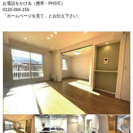
お電話をかける（携帯・PHS可）
0120-066-155
「ホームページを見て」とお伝え下さい。
南西向き15.0帖のＬＤＫ
新品の食洗機付キッチン
新品の乾燥機付ユニットバス
新品のシャンプードレッサー（同仕様）
新品のシャワートイレ（同仕様）
洋室（同仕様）
カウンター付玄関
案内図
食洗機付キッチン
ＴⅤモニター付インターホン
浄水器内蔵キッチン水栓
シャワートイレ
安心のオートロック
新耐震基準
トランクルームあり
ペット飼育相談
駐車場空有