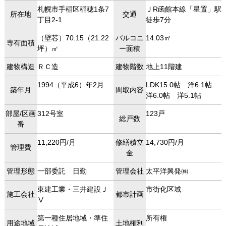
札幌市手稲区稲穂1条7
ＪR函館本線「星置」駅
所在地
交通
丁目2-1
徒歩7分
（壁芯）70.15（21.22
バルコニ
14.03㎡
専有面積
坪）㎡
ー面積
建物構造
ＲＣ造
建物階数
地上11階建
1994（平成6）年2月
LDK15.0帖 洋6.1帖
築年月
間取内容
洋6.0帖 洋5.1帖
部屋/区画
312号室
123戸
総戸数
番
11,220円/月
修繕積立
14,730円/月
管理費
金
管理形態
一部委託 日勤
管理会社
太平洋興発㈱
東建工業・三井建設Ｊ
市街化区域
施工会社
都市計画
Ⅴ
第一種住居地域・準住
所有権
用途地域
土地権利