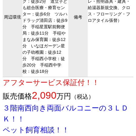
ク：徒歩2分 道立子ど
レ・照明器具・建具・
も総合医療・療育セン
給湯器新規交換、クロ
ター：徒歩6分 ツルハ
ス・フローリング・フ
周辺環境
備考
ドラッグ清田店：徒歩9
ロアタイル張替）
分 手稲星置駅前郵便
局：徒歩11分 手稲や
まなみ保育園：徒歩12
分 いなほガーデン星
の子幼稚園：徒歩12
分 手稲西小学校：徒
歩20分 手稲西中学
校：徒歩18分
アフターサービス保証付！！
2,090
販売価格
万円
（税込）
３階南西向き両面バルコニーの３ＬＤ
Ｋ！！
ペット飼育相談！！