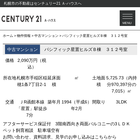
札幌市の不動産はセンチュリー21 Ａ-ハウスへ
当社について
お問い合わせ
MENU
tel:0120-066-155
ホーム
>
物件情報
>
中古マンション
>
パシフィック星置ヒルズＢ棟 ３１２号室
中古マンション
パシフィック星置ヒルズＢ棟 ３１２号室
価格
2,090万円（税
込）
所在地
札幌市手稲区稲
延床面
㎡
土地面
5,725.73（内持
穂1条7丁目2-1
積
積
分970,397分の
7,015）㎡
交通
ＪR函館本線
築年月
1994（平成6）
間取り
3LDK
「星置」駅徒歩
年2月
7分
アフターサービス保証付 3階南西向き両面バルコニーの3ＬＤＫ
ペット飼育相談 駐車場空有
お問い合わせ、資料請求、見学のお申し込みはこちらから