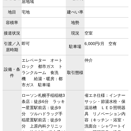
居地域
地目
宅地
建ぺい率
容積率
地勢
接道状況
現況
空室
引渡／入
即可
6,000円/月 空有
駐車場
居時期
エレベーター オート
仲介
ロック 都市ガス ト
設備・条
ランクルーム 食洗
取引態様
件
機 給湯・暖房：都
市ガス 駐車場
ローソン札幌手稲稲穂3
省エネ仕様：インナー
条店：徒歩6分 ラッキ
サッシ・節湯水栓・保
ー星置駅前店：徒歩9
温浴槽 ＬＥＤ照明器
分 ツルハドラッグ手
具 リノベーション内
稲星置駅前店：徒歩9
容（キッチン・浴室・
分 上原内科クリニッ
洗面台・シャワートイ