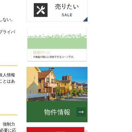
しない。
プライバ
個人情報
ことはあ
。強制力
必要に応